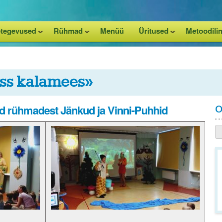
tegevused
Rühmad
Menüü
Üritused
Metoodilin
ass kalamees»
d rühmadest Jänkud ja Vinni-Puhhid
O