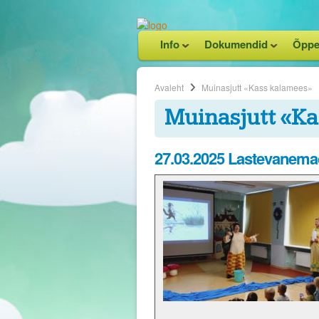
Info
Dokumendid
Õppe
Avaleht
Muinasjutt «Kass kalamees»
Muinasjutt «K
27.03.2025 Lastevanema